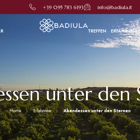
ten zu können. Durch die Nutzung dieser Website stimmen Sie ihrer Verwendung in Übereinstimm
+39 095 783 6193
info@badiula.it
AR
TREFFEN
ERFAHRUNG
ssen unter den 
Home
Erlebnisse
Abendessen unter den Sternen