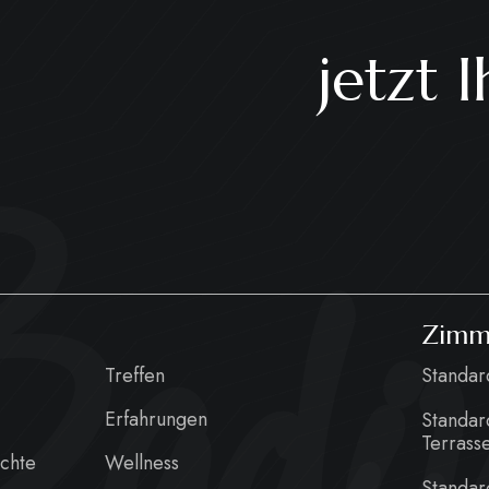
jetzt 
adiu
Zimm
Treffen
Standa
Erfahrungen
Standar
Terrass
chte
Wellness
Standar