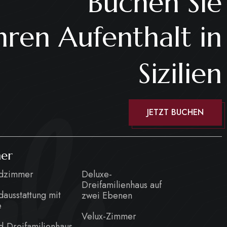
Buchen Sie
Ihren Aufenthalt in
Sizilien
la
JETZT BUCHEN
er
rdzimmer
Deluxe-
Dreifamilienhaus auf
dausstattung mit
zwei Ebenen
e
Velux-Zimmer
d-Dreifamilienhaus