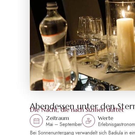
Abendessen unter den Ster
Die Nacht, die nach Sizilien duftet
Zeitraum
Werte
Mai – September
Erlebnisgastronomi
Bei Sonnenuntergang verwandelt sich Badiula in ein 