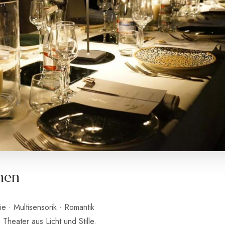
nen
e · Multisensorik · Romantik
Theater aus Licht und Stille.