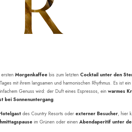
AR
 ersten
Morgenkaffee
bis zum letzten
Cocktail unter den St
Tages mit ihrem langsamen und harmonischen Rhythmus. Es ist ein
infachem Genuss wird: der Duft eines Espressos, ein
warmes Kr
st bei Sonnenuntergang
.
Hotelgast
des Country Resorts oder
externer Besucher
, hier 
hmittagspause
im Grünen oder einen
Abendaperitif unter de
nneren ist die
Atmosphäre intim und lichtdurchflutet
; im Auße