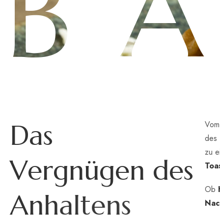
B
D
a
s
Vom
des 
zu e
V
e
r
g
n
ü
g
e
n
d
e
s
Toa
Ob
A
n
h
a
l
t
e
n
s
Nac
Im I