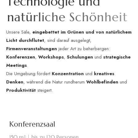
T
e
c
h
n
o
l
o
g
i
e
u
n
d
n
a
t
ü
r
l
i
c
h
e
S
c
h
ö
n
h
e
i
t
Unsere Säle,
eingebettet im Grünen und von natürlichem
Licht durchflutet
, sind darauf ausgelegt,
Firmenveranstaltungen
jeder Art zu beherbergen:
Konferenzen
,
Workshops
,
Schulungen
und
strategische
Meetings
.
Die Umgebung fördert
Konzentration
und
kreatives
Denken
, während die Natur rundherum
Wohlbefinden
und
Produktivität
steigert.
Konferenzsaal
150 m² | bis zu 120 Personen