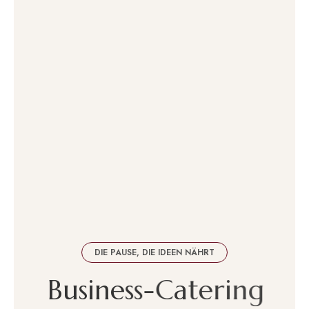
DIE PAUSE, DIE IDEEN NÄHRT
B
u
s
i
n
e
s
s
-
C
a
t
e
r
i
n
g