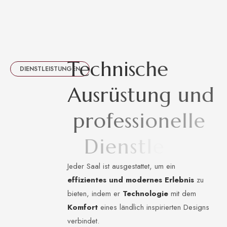
T
e
c
h
n
i
s
c
h
e
DIENSTLEISTUNGEN
A
u
s
r
ü
s
t
u
n
g
u
n
d
p
r
o
f
e
s
s
i
o
n
e
l
l
e
D
i
e
n
s
t
l
e
i
s
t
u
n
g
e
n
Jeder Saal ist ausgestattet, um ein
effizientes und modernes Erlebnis
zu
bieten, indem er
Technologie
mit dem
Komfort
eines ländlich inspirierten Designs
verbindet.