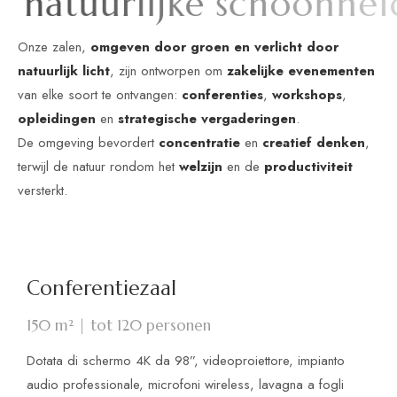
n
a
t
u
u
r
l
i
j
k
e
s
c
h
o
o
n
h
e
i
d
Onze zalen,
omgeven door groen en verlicht door
natuurlijk licht
, zijn ontworpen om
zakelijke evenementen
van elke soort te ontvangen:
conferenties
,
workshops
,
opleidingen
en
strategische vergaderingen
.
De omgeving bevordert
concentratie
en
creatief denken
,
terwijl de natuur rondom het
welzijn
en de
productiviteit
versterkt.
Conferentiezaal
150 m² | tot 120 personen
Dotata di schermo 4K da 98”, videoproiettore, impianto
audio professionale, microfoni wireless, lavagna a fogli