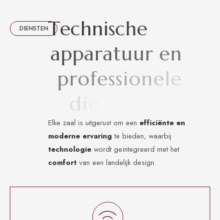
T
e
c
h
n
i
s
c
h
e
DIENSTEN
a
p
p
a
r
a
t
u
u
r
e
n
p
r
o
f
e
s
s
i
o
n
e
l
e
d
i
e
n
s
t
e
n
Elke zaal is uitgerust om een
efficiënte en
moderne ervaring
te bieden, waarbij
technologie
wordt geïntegreerd met het
comfort
van een landelijk design.