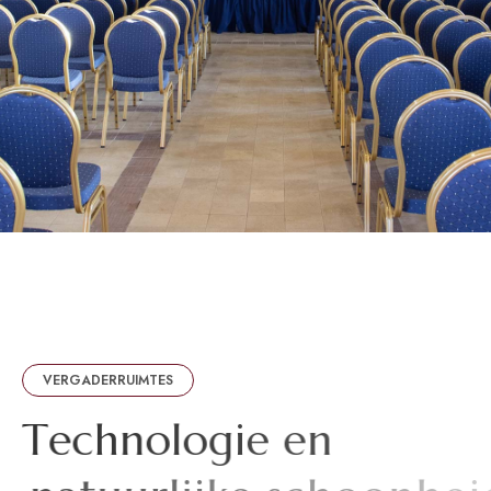
VERGADERRUIMTES
T
e
c
h
n
o
l
o
g
i
e
e
n