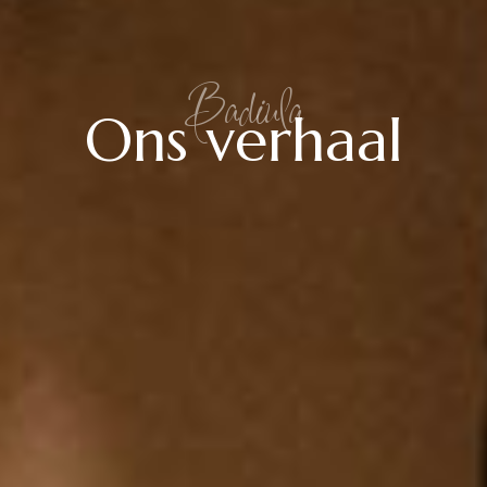
Badiula
Ons verhaal