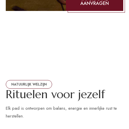
AANVRAGEN
NATUURLIJK WELZIJN
R
i
t
u
e
l
e
n
v
o
o
r
j
e
z
e
l
f
Elk pad is ontworpen om balans, energie en innerlijke rust te
herstellen.