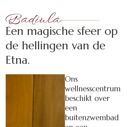
Badiula
E
e
n
m
a
g
i
s
c
h
e
s
f
e
e
r
o
p
d
e
h
e
l
l
i
n
g
e
n
v
a
n
d
e
E
t
n
a
.
Ons
wellnesscentrum
beschikt over
een
buitenzwembad