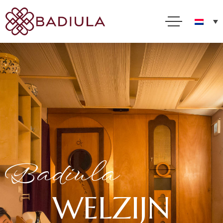
Badiula
W
E
L
Z
I
J
N