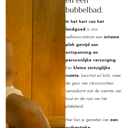
en een
bubbelbad.
In het hart van het
landgoed
is ons
wellnesscentrum een
intieme
plek gewijd aan
ontspanning en
persoonlijke verzorging
.
Een
kleine zintuiglijke
ruimte
, beschut en licht, waar
de geur van citrusvruchten
samenkomt met de warmte van
hout en de rust van het
platteland.
Hier kun je genieten van
een
authentieke