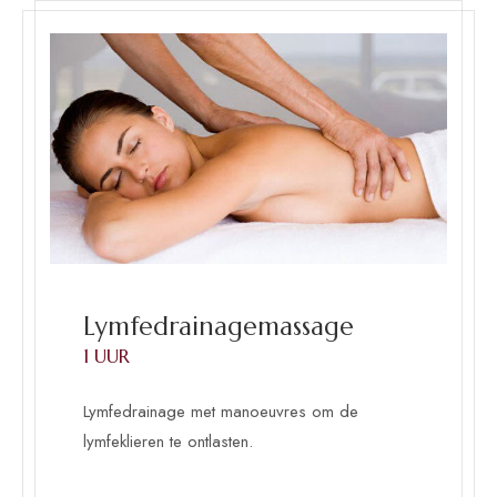
Lymfedrainagemassage
1 UUR
Lymfedrainage met manoeuvres om de
lymfeklieren te ontlasten.