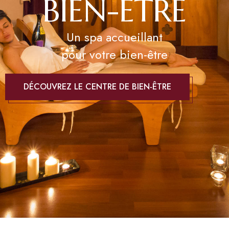
B
I
E
N
-
Ê
T
R
E
Un spa accueillant
pour votre bien-être
DÉCOUVREZ LE CENTRE DE BIEN-ÊTRE