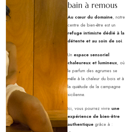
bain à remous
Au cœur du domaine
, notre
centre de bien-être est un
refuge intimiste dédié à la
détente et au soin de soi
.
Un
espace sensoriel
chaleureux et lumineux
, où
le parfum des agrumes se
mêle à la chaleur du bois et à
la quiétude de la campagne
sicilienne.
Ici, vous pourrez vivre
une
expérience de bien-être
authentique
grâce à :