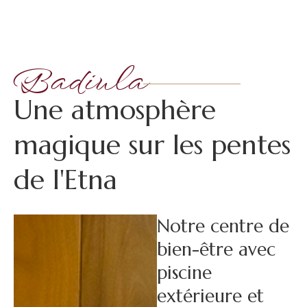
Badiula
U
n
e
a
t
m
o
s
p
h
è
r
e
m
a
g
i
q
u
e
s
u
r
l
e
s
p
e
n
t
e
s
d
e
l
'
E
t
n
a
Notre centre de
bien-être avec
piscine
extérieure et