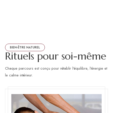
BIEN-ÊTRE NATUREL
R
i
t
u
e
l
s
p
o
u
r
s
o
i
-
m
ê
m
e
Chaque parcours est conçu pour rétablir l'équilibre, l'énergie et
le calme intérieur.