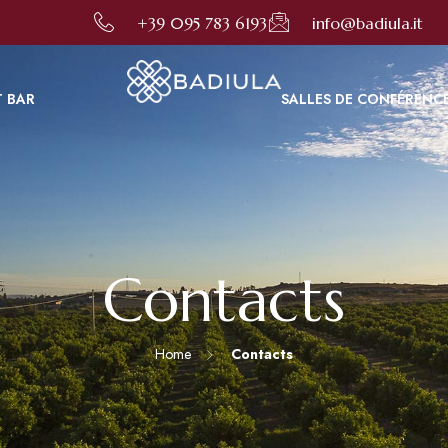
er votre expérience en ligne. En utilisant ce site, vous consentez à cette utilisation comme décrit d
+39 095 783 6193
info@badiula.it
T BAR
SALLES DE CONFÉRENC
Contacts
Home
Contacts