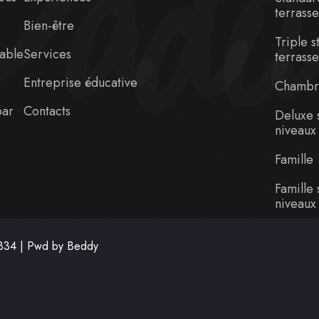
adiu
terrass
Bien-être
Triple 
rable
Services
terrass
Entreprise éducative
Chambr
bar
Contacts
Deluxe 
niveaux
Famille
Famille
niveaux
834 | Pwd by
Beddy