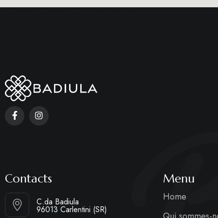
Contacts
Menu
Home
C.da Badiula
96013 Carlentini (SR)
Qui sommes-n