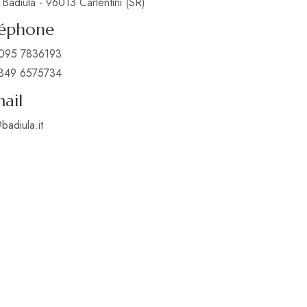
Badiula - 96013 Carlentini (SR)
léphone
095 7836193
349 6575734
ail
badiula.it