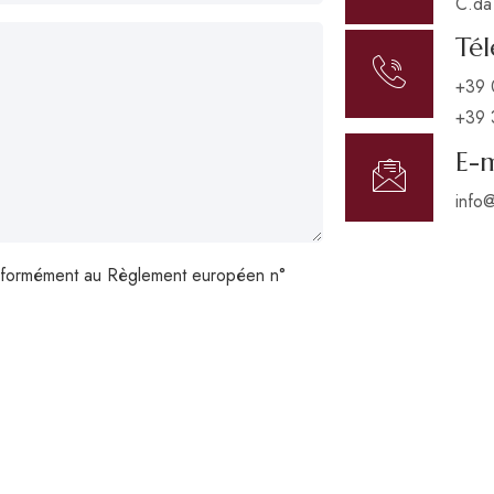
C.da 
Té
+39 
+39 
E-m
info@
onformément au Règlement européen n°