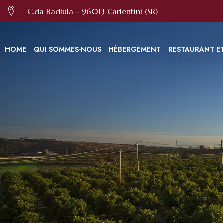
Nous utilisons des cookies et d'autres technologies pour amélior
C.da Badiula - 96013 Carlentini (SR)
HOME
QUI SOMMES-NOUS
HÉBERGEMENT
RESTAURANT E