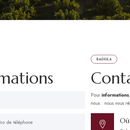
BADIULA
mations
Cont
Pour
informations
nous : nous vous ré
Où