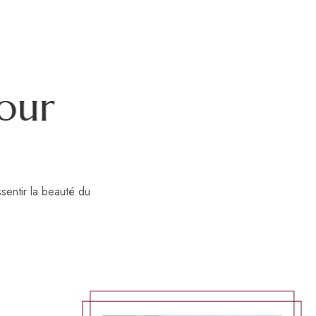
o
u
r
sentir la beauté du