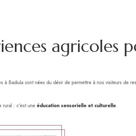
r
i
e
n
c
e
s
a
g
r
i
c
o
l
e
s
p
 à Badiula sont nées du désir de permettre à nos visiteurs de res
e rural : c'est une
éducation sensorielle et culturelle
.