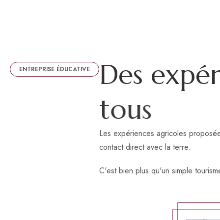
D
e
s
e
x
p
é
ENTREPRISE ÉDUCATIVE
t
o
u
s
Les expériences agricoles proposées
contact direct avec la terre.
C'est bien plus qu'un simple tourism