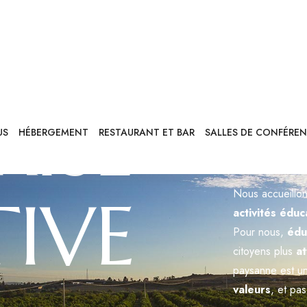
RISE
Badiula est
acc
Sicilienne
, un 
transforme en a
IVE
Nous accueillo
activités éduc
Pour nous,
édu
citoyens plus
at
paysanne est un
valeurs
, et pa