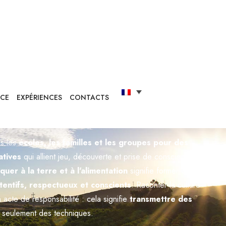
réditée comme Entreprise éducative par la Région
lieu où la nature devient maîtresse et où l'expérience se
pprentissage.
ns les
écoles, les familles et les groupes pour des
atives
qui allient jeu, découverte et prise de conscience.
quer à la terre et à l'alimentation
signifie former des
tentifs, respectueux et conscients
. Raconter la culture
 acte de responsabilité : cela signifie
transmettre des
s seulement des techniques.