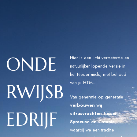
ONDE
Hier is een licht verbeterde en
natuurlijker lopende versie in
het Nederlands, met behoud
van je HTML:
RWIJSB
Van generatie op generatie
verbouwen wij
EDRIJF
citrusvruchten tussen
Syracuse en Catania
,
waarbij we een traditie