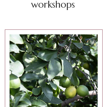
w
o
r
k
s
h
o
p
s