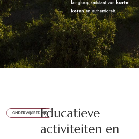
kringloop ontstaat van
korte
keten
en authenticiteit.
E
d
u
c
a
t
i
e
v
e
ONDERWIJSBEDRIJF
a
c
t
i
v
i
t
e
i
t
e
n
e
n