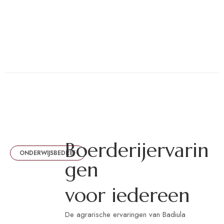
B
o
e
r
d
e
r
i
j
e
r
v
a
r
i
n
ONDERWIJSBEDRIJF
g
e
n
v
o
o
r
i
e
d
e
r
e
e
n
De agrarische ervaringen van Badiula