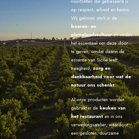
voortzetten die gebaseerd is
op respect, arbeid en kennis.
Wij geloven sterk in de
boeren- en
plattelandscultuur
en vinden
het essentieel om deze door
te geven, omdat daarin de
essentie van Sicilië leeft:
traagheid,
zorg en
dankbaarheid voor wat de
natuur ons schenkt
.
Al onze producten worden
gebruikt in de
keuken van
het restaurant
en in ons
verwerkingsatelier, waardoor
een gesloten, duurzame