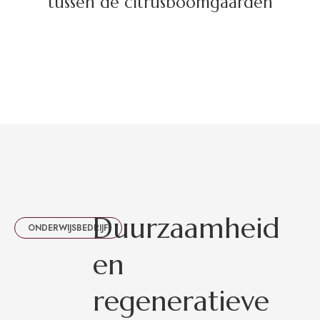
tussen de citrusboomgaarden
D
u
u
r
z
a
a
m
h
e
i
d
ONDERWIJSBEDRIJF
e
n
r
e
g
e
n
e
r
a
t
i
e
v
e