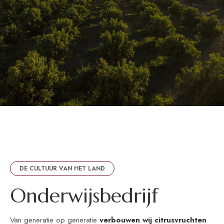
DE CULTUUR VAN HET LAND
O
n
d
e
r
w
i
j
s
b
e
d
r
i
j
f
Van generatie op generatie
verbouwen wij citrusvruchten