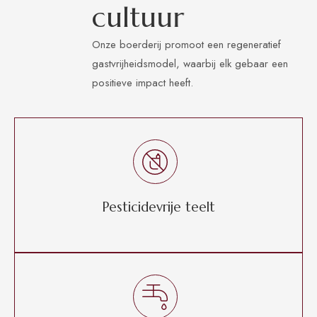
c
u
l
t
u
u
r
Onze boerderij promoot een regeneratief
gastvrijheidsmodel, waarbij elk gebaar een
positieve impact heeft.
Pesticidevrije teelt