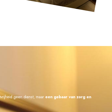
tvrijheid geen dienst, maar
een gebaar van zorg en