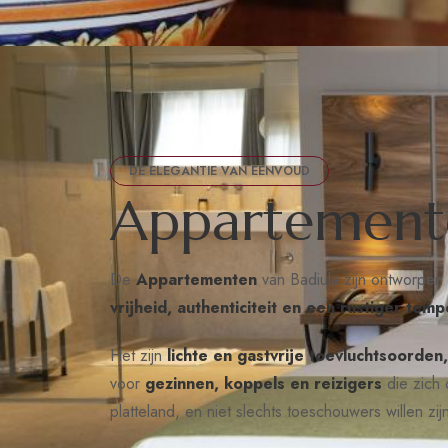
DE ELEGANTIE VAN EENVOUD
A
p
p
a
r
t
e
m
e
n
t
De
Appartementen
van Badiula zijn ontworpen v
vrijheid, authenticiteit en een rustiger temp
Het zijn
lichte en gastvrije toevluchtsoorde
voor
gezinnen, koppels en reizigers
die zich 
platteland, en niet slechts toeschouwers willen zij