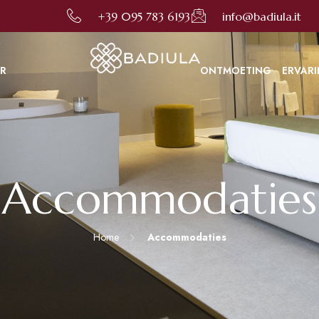
+39 095 783 6193
info@badiula.it
AR
ONTMOETING
ERVAR
Accommodaties
Home
Accommodaties