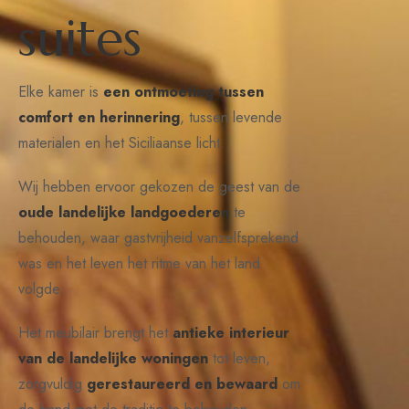
s
u
i
t
e
s
Elke kamer is
een ontmoeting tussen
comfort en herinnering
, tussen levende
materialen en het Siciliaanse licht.
Wij hebben ervoor gekozen de geest van de
oude landelijke landgoederen
te
behouden, waar gastvrijheid vanzelfsprekend
was en het leven het ritme van het land
volgde.
Het meubilair brengt het
antieke interieur
van de landelijke woningen
tot leven,
zorgvuldig
gerestaureerd en bewaard
om