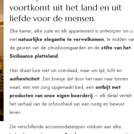
v
o
o
r
t
k
o
m
t
u
i
t
h
e
t
l
a
n
d
e
n
u
i
t
l
i
e
f
d
e
v
o
o
r
d
e
m
e
n
s
e
n
.
Elke kamer, elke suite en elk appartement is ontworpen om u
met
natuurlijke elegantie te verwelkomen
, te midden va
de geuren van de citrusboomgaarden en de
stilte van het
Siciliaanse platteland
.
Hier draait luxe niet om overdaad, maar om tijd, licht en
authenticiteit
. Een briesje dat door het raam naar binnen
waait, een met zorg opgemaakt bed, een
ontbijt met
producten van onze eigen boerderij
— elk detail vertelt
het verhaal van de schoonheid van een rustig en bewust
leven.
De verschillende accommodatietypes voldoen aan elke