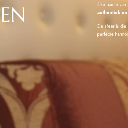
Elke ruimte van
EN
authentiek en
De sfeer is di
perfecte harmo