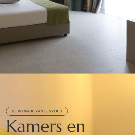
DE INTIMITIE VAN EENVOUD
K
a
m
e
r
s
e
n