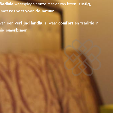
Badiula
weerspiegelt onze manier van leven:
rustig,
 met respect voor de natuur
.
e van een
verfijnd landhuis
, waar
comfort
en
traditie
in
nie samenkomen.