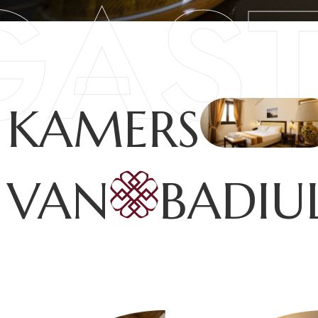
GAST
KAMERS
VAN
BADIU