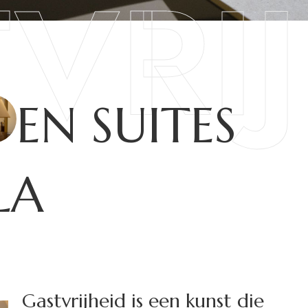
VRIJ
EN SUITES
LA
G
a
s
t
v
r
i
j
h
e
i
d
i
s
e
e
n
k
u
n
s
t
d
i
e