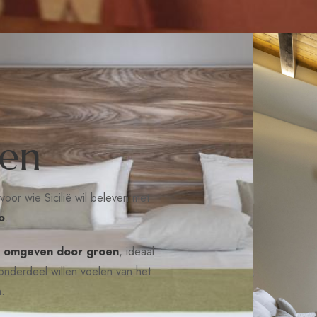
e
n
oor wie Sicilië wil beleven met
o
.
n, omgeven door groen
, ideaal
onderdeel willen voelen van het
n.