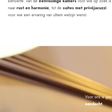
behoefte: van de
eenvoudige kamers
voor wie op zoek is
naar
rust en harmonie
, tot de
suites met privéjacuzzi
voor wie een ervaring van ultiem welzijn wenst.
Voor ons is gas
aandacht
.