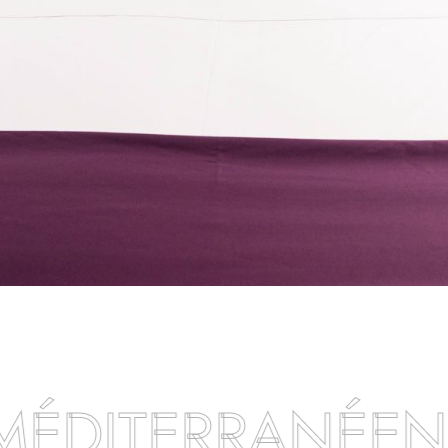
L
A
P
L
U
S
A
U
T
H
E
N
T
I
Q
U
E
.
TERRANÉENS