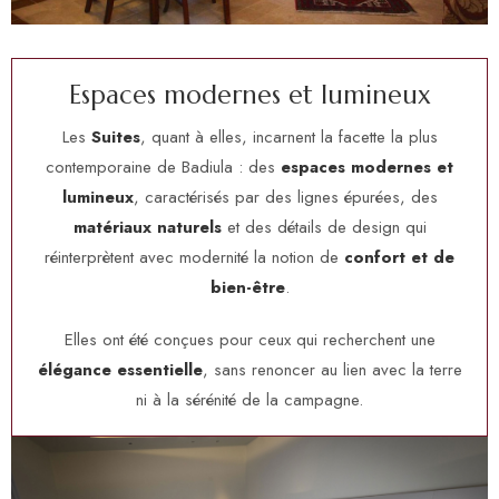
E
s
p
a
c
e
s
m
o
d
e
r
n
e
s
e
t
l
u
m
i
n
e
u
x
Les
Suites
, quant à elles, incarnent la facette la plus
contemporaine de Badiula : des
espaces modernes et
lumineux
, caractérisés par des lignes épurées, des
matériaux naturels
et des détails de design qui
réinterprètent avec modernité la notion de
confort et de
bien-être
.
Elles ont été conçues pour ceux qui recherchent une
élégance essentielle
, sans renoncer au lien avec la terre
ni à la sérénité de la campagne.