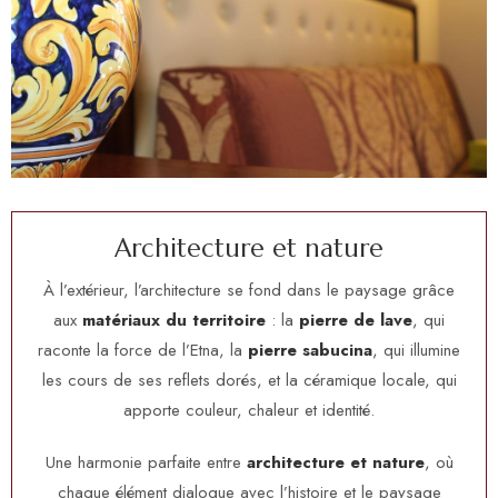
A
r
c
h
i
t
e
c
t
u
r
e
e
t
n
a
t
u
r
e
À l’extérieur, l’architecture se fond dans le paysage grâce
aux
matériaux du territoire
: la
pierre de lave
, qui
raconte la force de l’Etna, la
pierre sabucina
, qui illumine
les cours de ses reflets dorés, et la céramique locale, qui
apporte couleur, chaleur et identité.
Une harmonie parfaite entre
architecture et nature
, où
chaque élément dialogue avec l’histoire et le paysage