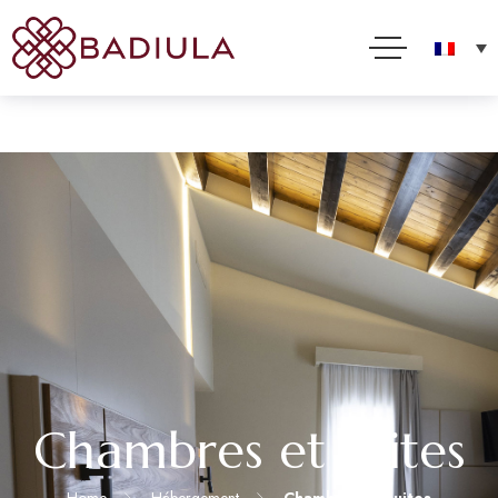
Nous utilisons des cookies et d'autres technologies pour améliorer votre expérience en ligne. En
utilisant ce site, vous consentez à cette utilisation comme décrit dans notre Politique sur les
cookies
Acceptez
Lire la suite
Chambres et suites
Home
Hébergement
Chambres et suites