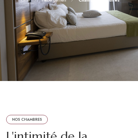
NOS CHAMBRES
L
'
i
n
t
i
m
i
t
é
d
e
l
a