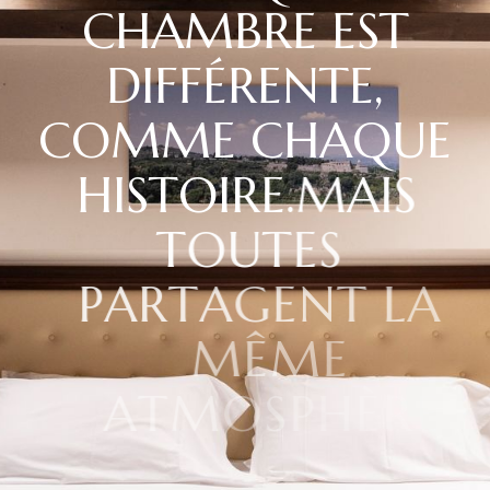
C
H
A
M
B
R
E
E
S
T
D
I
F
F
É
R
E
N
T
E
,
C
O
M
M
E
C
H
A
Q
U
E
H
I
S
T
O
I
R
E
.
M
A
I
S
T
O
U
T
E
S
P
A
R
T
A
G
E
N
T
L
A
M
Ê
M
E
A
T
M
O
S
P
H
È
R
E
:
C
E
L
L
E
D
E
L
A
S
I
C
I
L
E