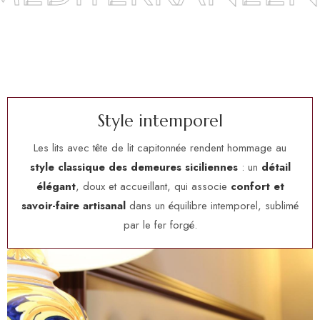
S
t
y
l
e
i
n
t
e
m
p
o
r
e
l
Les lits avec tête de lit capitonnée rendent hommage au
style classique des demeures siciliennes
: un
détail
élégant
, doux et accueillant, qui associe
confort et
savoir-faire artisanal
dans un équilibre intemporel, sublimé
par le fer forgé.