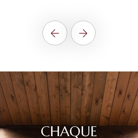
C
H
A
Q
U
E