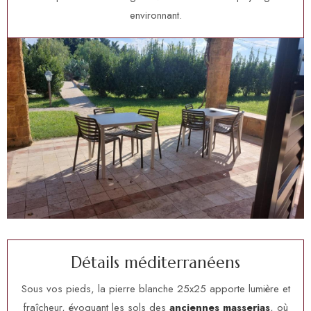
environnant.
D
é
t
a
i
l
s
m
é
d
i
t
e
r
r
a
n
é
e
n
s
Sous vos pieds, la pierre blanche 25x25 apporte lumière et
fraîcheur, évoquant les sols des
anciennes masserias
, où