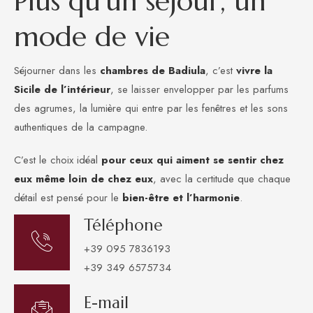
P
l
u
s
q
u
'
u
n
s
é
j
o
u
r
,
u
n
m
o
d
e
d
e
v
i
e
Séjourner dans les
chambres de Badiula
, c’est
vivre la
Sicile de l’intérieur
, se laisser envelopper par les parfums
des agrumes, la lumière qui entre par les fenêtres et les sons
authentiques de la campagne.
C’est le choix idéal
pour ceux qui aiment se sentir chez
eux même loin de chez eux
, avec la certitude que chaque
détail est pensé pour le
bien-être et l’harmonie
.
Téléphone
+39 095 7836193
+39 349 6575734
E-mail