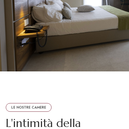
LE NOSTRE CAMERE
L
'
i
n
t
i
m
i
t
à
d
e
l
l
a