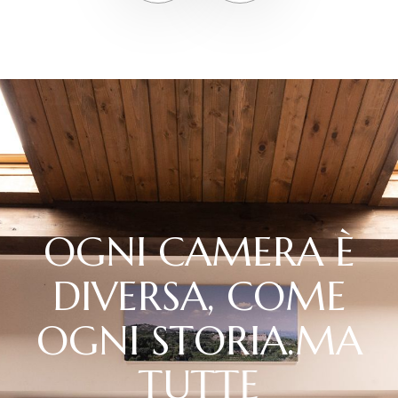
O
G
N
I
C
A
M
E
R
A
È
D
I
V
E
R
S
A
,
C
O
M
E
O
G
N
I
S
T
O
R
I
A
.
M
A
T
U
T
T
E