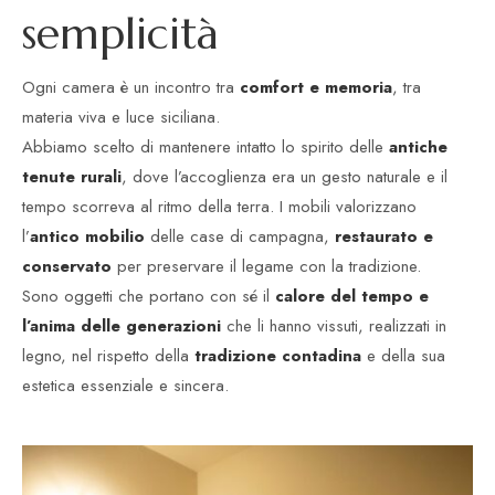
s
e
m
p
l
i
c
i
t
à
Ogni camera è un incontro tra
comfort e memoria
, tra
materia viva e luce siciliana.
Abbiamo scelto di mantenere intatto lo spirito delle
antiche
tenute rurali
, dove l’accoglienza era un gesto naturale e il
tempo scorreva al ritmo della terra. I mobili valorizzano
l’
antico mobilio
delle case di campagna,
restaurato e
conservato
per preservare il legame con la tradizione.
Sono oggetti che portano con sé il
calore del tempo e
l’anima delle generazioni
che li hanno vissuti, realizzati in
legno, nel rispetto della
tradizione contadina
e della sua
estetica essenziale e sincera.