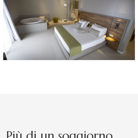
P
i
ù
d
i
u
n
s
o
g
g
i
o
r
n
o
,