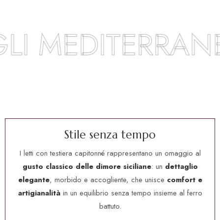
EDITERRANEI
S
t
i
l
e
s
e
n
z
a
t
e
m
p
o
I letti con testiera capitonné rappresentano un omaggio al
gusto classico delle dimore siciliane
: un
dettaglio
elegante
, morbido e accogliente, che unisce
comfort e
artigianalità
in un equilibrio senza tempo insieme al ferro
battuto.