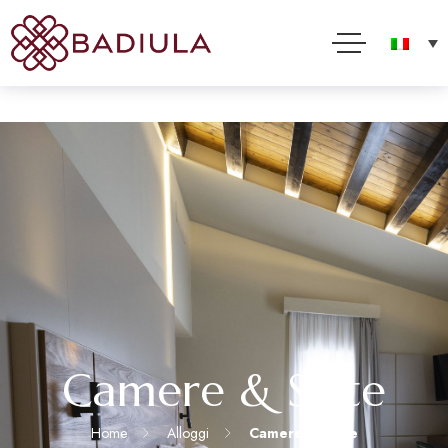
Per offrirti il miglior servizio possibile questo sito utilizza cookies. Usando questo sito acconsenti
al loro impiego in conformità alla nostra Cookie Policy
Accetto
Leggi tutto
Camere & Suite
Home
Alloggi
Camere & Suite