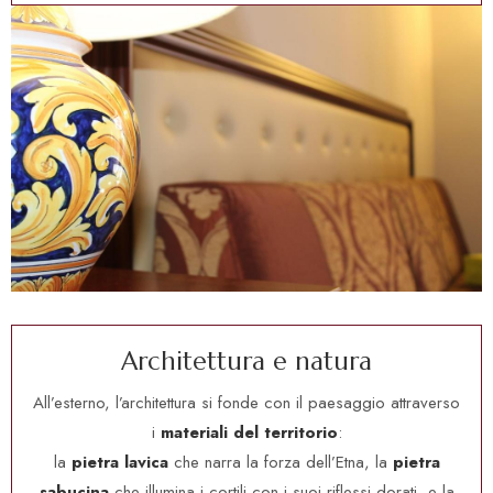
A
r
c
h
i
t
e
t
t
u
r
a
e
n
a
t
u
r
a
All’esterno, l’architettura si fonde con il paesaggio attraverso
i
materiali del territorio
:
la
pietra lavica
che narra la forza dell’Etna, la
pietra
sabucina
che illumina i cortili con i suoi riflessi dorati, e la