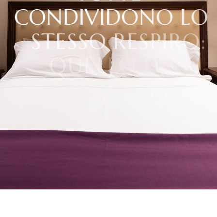
C
O
N
D
I
V
I
D
O
N
O
L
O
S
T
E
S
S
O
R
E
S
P
I
R
O
:
Q
U
E
L
L
O
D
E
L
L
A
S
I
C
I
L
I
A
P
I
Ù
V
E
R
A