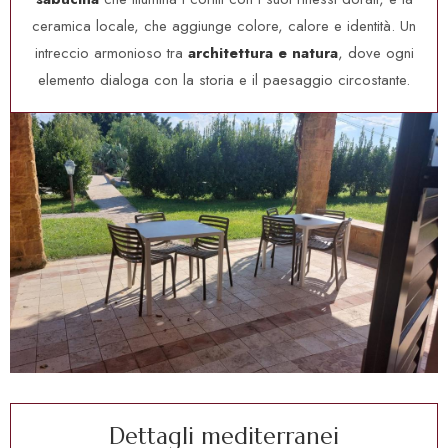
ceramica locale, che aggiunge colore, calore e identità. Un
intreccio armonioso tra
architettura e natura
, dove ogni
elemento dialoga con la storia e il paesaggio circostante.
D
e
t
t
a
g
l
i
m
e
d
i
t
e
r
r
a
n
e
i