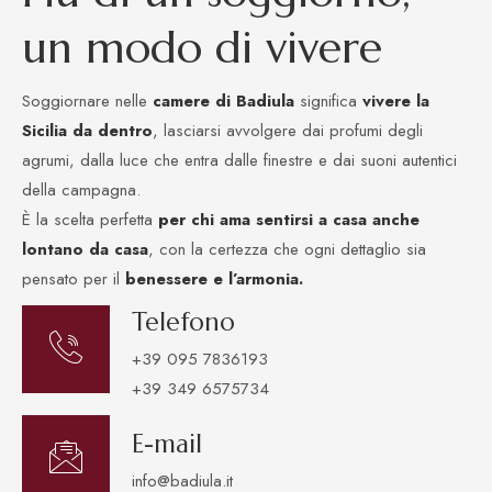
u
n
m
o
d
o
d
i
v
i
v
e
r
e
Soggiornare nelle
camere di Badiula
significa
vivere la
Sicilia da dentro
, lasciarsi avvolgere dai profumi degli
agrumi, dalla luce che entra dalle finestre e dai suoni autentici
della campagna.
È la scelta perfetta
per chi ama sentirsi a casa anche
lontano da casa
, con la certezza che ogni dettaglio sia
pensato per il
benessere e l’armonia.
Telefono
+39 095 7836193
+39 349 6575734
E-mail
info@badiula.it