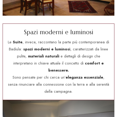
S
p
a
z
i
m
o
d
e
r
n
i
e
l
u
m
i
n
o
s
i
Le
Suite
, invece, raccontano la parte più contemporanea di
Badiula:
spazi moderni e luminosi
, caratterizzati da linee
pulite,
materiali naturali
e dettagli di design che
interpretano in chiave attuale il concetto di
comfort e
benessere.
Sono pensate per chi cerca un’
eleganza essenziale
,
senza rinunciare alla connessione con la terra e alla serenità
della campagna.