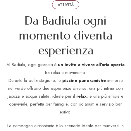
ATTIVITÀ
D
a
B
a
d
i
u
l
a
o
g
n
i
m
o
m
e
n
t
o
d
i
v
e
n
t
a
e
s
p
e
r
i
e
n
z
a
Al Badiula, ogni giornata è
un invito a vivere all’aria aperta
tra relax e movimento.
Durante la bella stagione, le
piscine panoramiche
immerse
nel verde offrono due esperienze diverse: una più intima con
jacuzzi e acqua salata, ideale per il
relax
, e una più ampia e
conviviale, perfetta per famiglie, con solarium e servizio bar
estivo.
La campagna circostante è lo scenario ideale per muoversi in