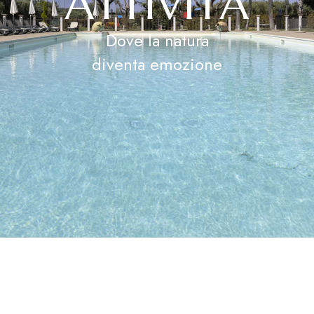
A
T
T
I
V
I
T
À
Dove la natura
diventa emozione