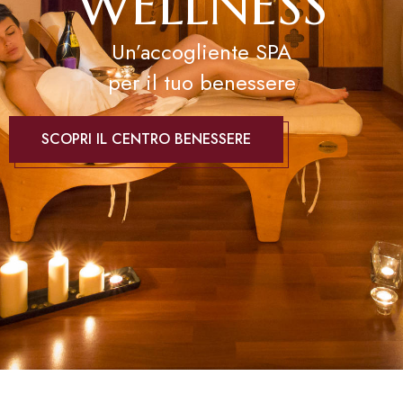
W
E
L
L
N
E
S
S
Un’accogliente SPA
per il tuo benessere
SCOPRI IL CENTRO BENESSERE