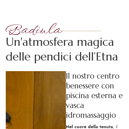
Badiula
U
n
'
a
t
m
o
s
f
e
r
a
m
a
g
i
c
a
d
e
l
l
e
p
e
n
d
i
c
i
d
e
l
l
’
E
t
n
a
Il nostro centro
benessere con
piscina esterna e
vasca
idromassaggio
Nel cuore della tenuta
, il