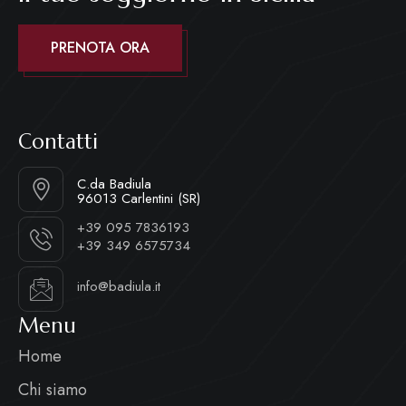
PRENOTA ORA
Contatti
C.da Badiula
96013 Carlentini (SR)
+39 095 7836193
+39 349 6575734
info@badiula.it
Menu
Home
Chi siamo