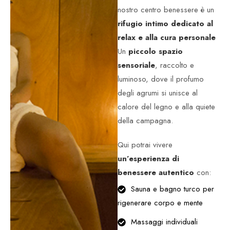
nostro centro benessere è un
rifugio intimo dedicato al
relax e alla cura personale
Un
piccolo spazio
sensoriale
, raccolto e
luminoso, dove il profumo
degli agrumi si unisce al
calore del legno e alla quiete
della campagna.
Qui potrai vivere
un’esperienza di
benessere autentico
con:
Sauna e bagno turco per
rigenerare corpo e mente
Massaggi individuali