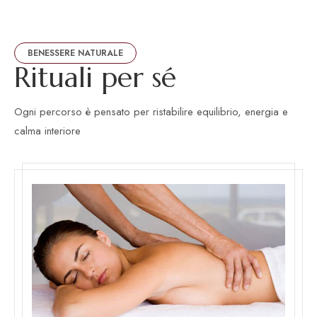
BENESSERE NATURALE
R
i
t
u
a
l
i
p
e
r
s
é
Ogni percorso è pensato per ristabilire equilibrio, energia e
calma interiore