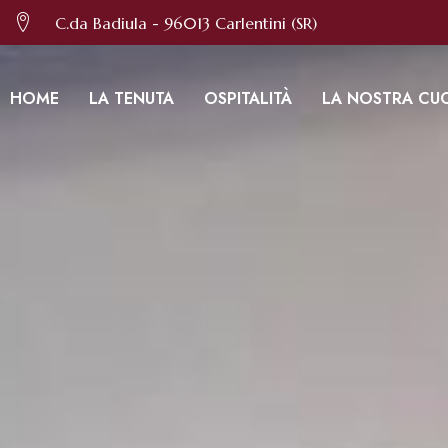
Per offrirti il miglior servizio possibil
C.da Badiula - 96013 Carlentini (SR)
HOME
LA TENUTA
OSPITALITÀ
LA NOSTRA CU