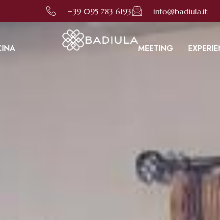
e questo sito utilizza cookies. Usando questo sito acconsenti al loro impiego in conformità alla nostra
+39 095 783 6193
info@badiula.it
CINA
MEETING
EXPERI