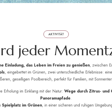
AKTIVITÄT
i
r
d
j
e
d
e
r
M
o
m
e
n
t
ne Einladung, das Leben im Freien zu genießen
, zwischen 
ols
, eingebettet im Grünen, zwei unterschiedliche Erlebnisse: eine
ßeren, geselligen Poolbereich, perfekt für Familien, mit Sonnent
ive Erholung im Einklang mit der Natur:
Wege durch Zitrus- und 
Panoramapfade
.
im
Spielplatz im Grünen
, in einer sicheren und ruhigen Umgebung,