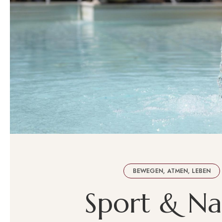
BEWEGEN, ATMEN, LEBEN
S
p
o
r
t
&
N
a