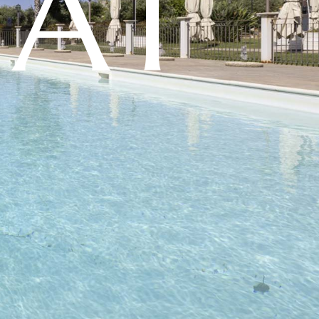
T
Ä
T