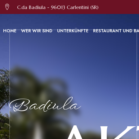
Diese Website verwendet Cookies, um Ihnen den bestmöglichen Service bie
C.da Badiula - 96013 Carlentini (SR)
HOME
WER WIR SIND
UNTERKÜNFTE
RESTAURANT UND B
Badiula