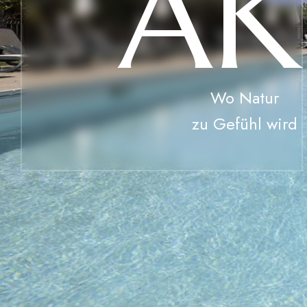
A
K
Wo Natur
zu Gefühl wird