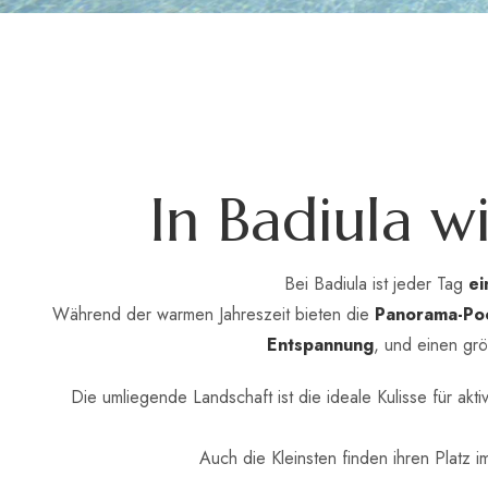
I
n
B
a
d
i
u
l
a
w
Bei Badiula ist jeder Tag
ei
Während der warmen Jahreszeit bieten die
Panorama-Po
Entspannung
, und einen grö
Die umliegende Landschaft ist die ideale Kulisse für akt
Auch die Kleinsten finden ihren Platz 