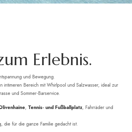
z
u
m
E
r
l
e
b
n
i
s
.
Entspannung und Bewegung.
n intimeren Bereich mit Whirlpool und Salzwasser, ideal zur
errasse und Sommer-Barservice.
Olivenhaine
,
Tennis- und Fußballplatz
, Fahrräder und
 die für die ganze Familie gedacht ist.