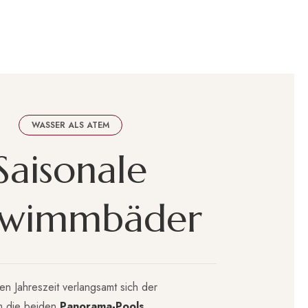
WASSER ALS ATEM
S
a
i
s
o
n
a
l
e
w
i
m
m
b
ä
d
e
r
 Jahreszeit verlangsamt sich der
m die beiden
Panorama-Pools,