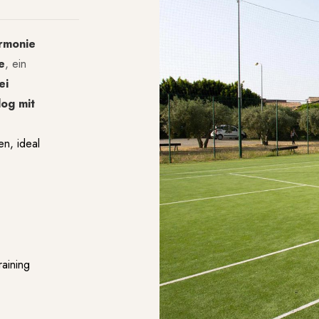
rmonie
e
, ein
ei
log mit
en, ideal
raining