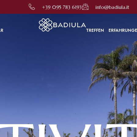
ten zu können. Durch die Nutzung dieser Website stimmen Sie ihrer Verwendung in Übereinstimm
+39 095 783 6193
info@badiula.it
AR
TREFFEN
ERFAHRUNG