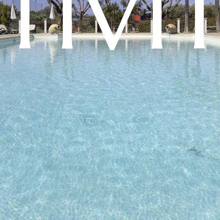
T
I
V
I