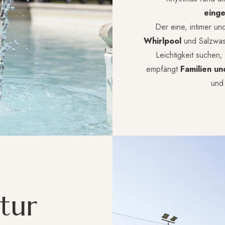
eing
Der eine, intimer u
Whirlpool
und Salzwass
Leichtigkeit suchen;
empfängt
Familien u
und
t
u
r