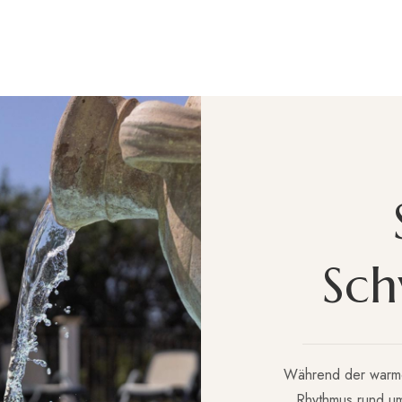
S
c
h
Während der warmen
Rhythmus rund u