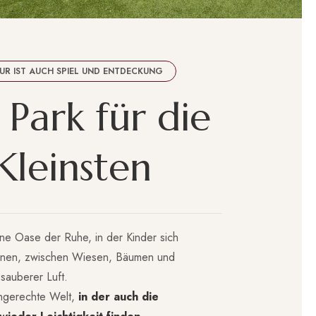
UR IST AUCH SPIEL UND ENTDECKUNG
P
a
r
k
f
ü
r
d
i
e
K
l
e
i
n
s
t
e
n
ine Oase der Ruhe, in der Kinder sich
nen, zwischen Wiesen, Bäumen und
sauberer Luft.
iengerechte Welt,
in der auch die