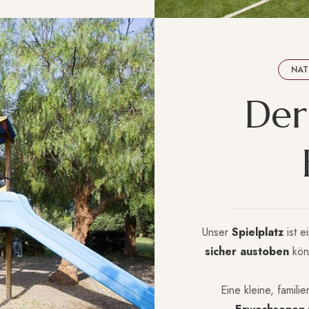
NAT
D
e
r
Unser
Spielplatz
ist e
sicher austoben
kön
Eine kleine, famil