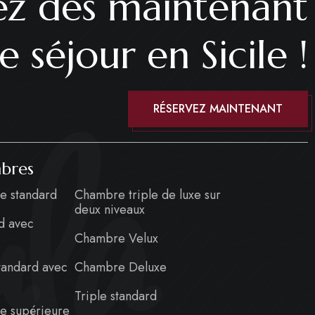
ez dès maintenant
e séjour en Sicile !
la
RÉSERVEZ MAINTENANT
bres
e standard
Chambre triple de luxe sur
deux niveaux
d avec
e
Chambre Velux
standard avec
Chambre Deluxe
e
Triple standard
e supérieure