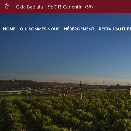
Nous utilisons des cookies et d'autres technologies pour amélior
C.da Badiula - 96013 Carlentini (SR)
HOME
QUI SOMMES-NOUS
HÉBERGEMENT
RESTAURANT E