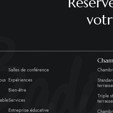
Réserv
votr
adiu
Cham
Salles de conférence
Chambr
ous
Expériences
Standar
terrass
Bien-être
Triple 
rable
Services
terrass
Entreprise éducative
Chambr