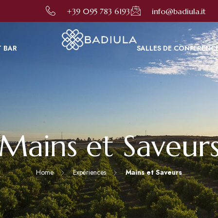
er votre expérience en ligne. En utilisant ce site, vous consentez à cette utilisation comme décrit d
+39 095 783 6193
info@badiula.it
T BAR
SALLES DE CONFÉRENC
Mains et Saveur
Home
Expériences
Mains et Saveurs