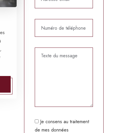
des
ù
,
t
Je consens au traitement
de mes données