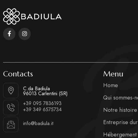
B
Contacts
Menu
Home
C.da Badiula
96013 Carlentini (SR)
Qui sommes-n
+39 095 7836193
Notre histoire
+39 349 6575734
Entreprise du
info@badiula.it
Hébergement