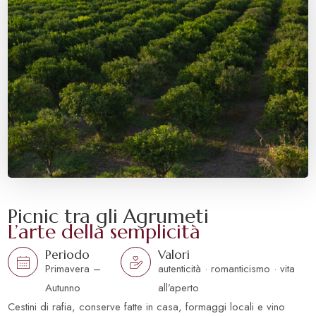
Picnic tra gli Agrumeti
L’arte della semplicità
Periodo
Valori
Primavera –
autenticità · romanticismo · vita
Autunno
all’aperto
Cestini di rafia, conserve fatte in casa, formaggi locali e vino